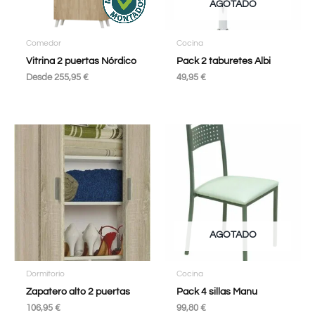
AGOTADO
Comedor
Cocina
Vitrina 2 puertas Nórdico
Pack 2 taburetes Albi
Desde
255,95
€
49,95
€
AGOTADO
Dormitorio
Cocina
Zapatero alto 2 puertas
Pack 4 sillas Manu
106,95
€
99,80
€