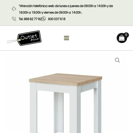
Ir
*Atención telefónica web de lunes a jueves de 09:00h a 14:00h y de
al
16:00h a 19:00h y viernes de 09:00h a 14:00h .
contenido
Tel. 968 62 77 92
600 037 618
Mesa
extensible
Livre
cantidad