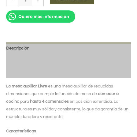
Quiero más información
Descripción
Información adicional
Valoraciones (0)
La
mesa auxiliar Livre
es una mesa auxiliar de reducidas
dimensiones que cumple la función de mesa de
comedor o
cocina
para
hasta 4 comensales
en posición extendida. La
estructura es muy sólida y consistente, lo que da garantía de un
mueble duradero y resistente.
Características