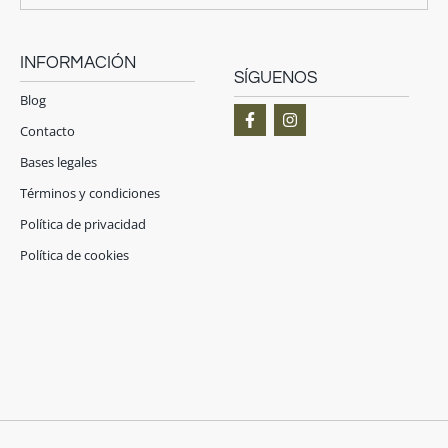
INFORMACIÓN
SÍGUENOS
Blog
F
I
a
n
Contacto
c
s
e
t
Bases legales
b
a
o
g
Términos y condiciones
o
r
Política de privacidad
k
a
-
m
Política de cookies
f