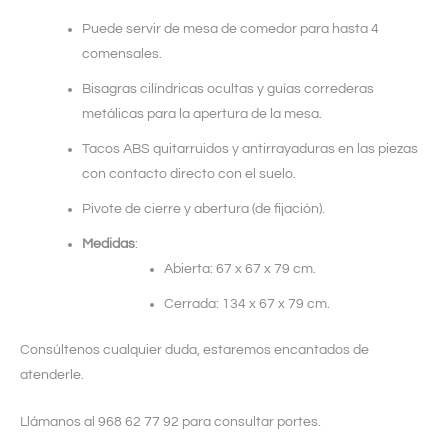
Puede servir de mesa de comedor para hasta 4
comensales.
Bisagras cilíndricas ocultas y guías correderas
metálicas para la apertura de la mesa.
Tacos ABS quitarruidos y antirrayaduras en las piezas
con contacto directo con el suelo.
Pivote de cierre y abertura (de fijación).
Medidas
:
Abierta: 67 x 67 x 79 cm.
Cerrada: 134 x 67 x 79 cm.
Consúltenos cualquier duda, estaremos encantados de
atenderle.
Llámanos al 968 62 77 92 para consultar portes.