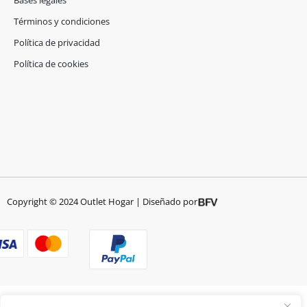
b
a
o
g
Términos y condiciones
o
r
Política de privacidad
k
a
-
m
Política de cookies
f
Copyright © 2024 Outlet Hogar | Diseñado por