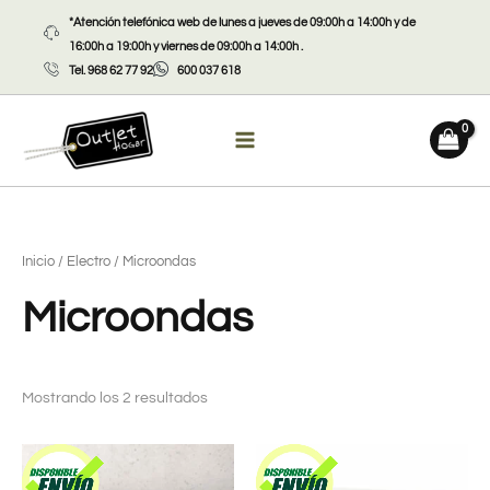
Ir
*Atención telefónica web de lunes a jueves de 09:00h a 14:00h y de
al
16:00h a 19:00h y viernes de 09:00h a 14:00h .
contenido
Tel. 968 62 77 92
600 037 618
Inicio
/
Electro
/ Microondas
Microondas
Mostrando los 2 resultados