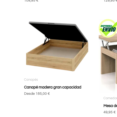
109,95
€
129,95
Canapés
Canapé madera gran capacidad
Desde
185,00
€
Comedo
Mesa de
49,95
€