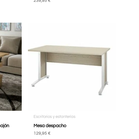
239,95
€
Escritorios y estanterías
cajón
Mesa despacho
129,95
€