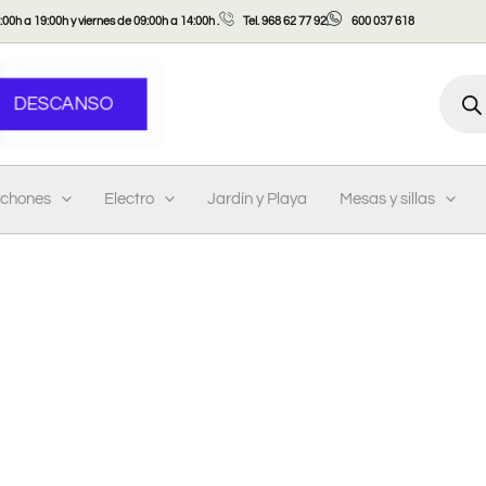
00h a 19:00h y viernes de 09:00h a 14:00h .
Tel. 968 62 77 92
600 037 618
Búsqu
DESCANSO
de
produ
lchones
Electro
Jardín y Playa
Mesas y sillas