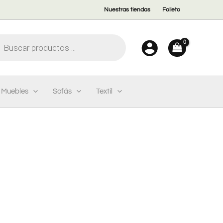
Nuestras tiendas
Folleto
eda
ctos
Muebles
Sofás
Textil