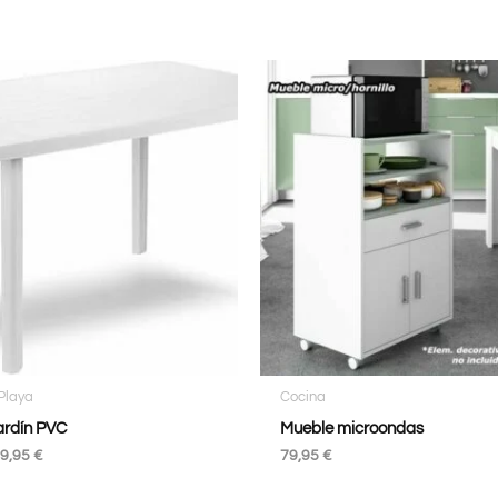
 Playa
Cocina
ardín PVC
Mueble microondas
9,95
€
79,95
€