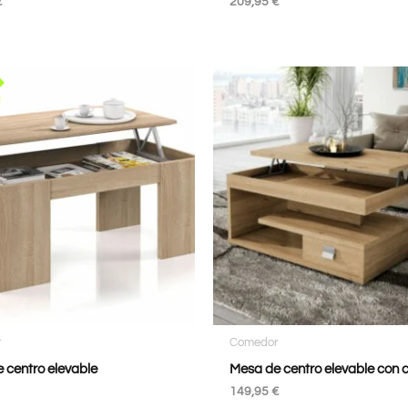
€
209,95
€
r
Comedor
 centro elevable
Mesa de centro elevable con 
149,95
€