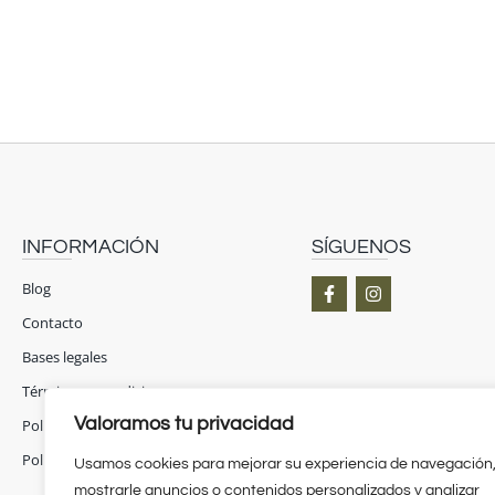
INFORMACIÓN
SÍGUENOS
F
I
Blog
a
n
c
s
Contacto
e
t
b
a
Bases legales
o
g
Términos y condiciones
o
r
k
a
Valoramos tu privacidad
Política de privacidad
-
m
f
Política de cookies
Usamos cookies para mejorar su experiencia de navegación
mostrarle anuncios o contenidos personalizados y analizar