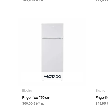
149,95
€
229,95
IVA inc
AGOTADO
Electro
Electro
Frigorífico 170 cm
Frigoríf
369,00
€
149,95
IVA inc