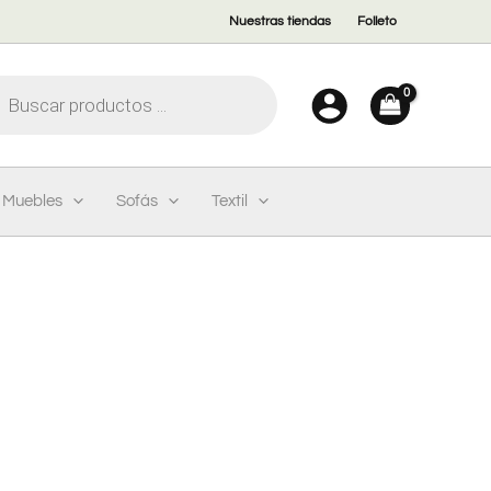
Nuestras tiendas
Folleto
eda
ctos
Muebles
Sofás
Textil