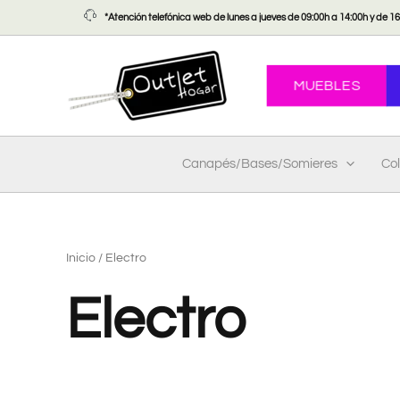
Ir
*Atención telefónica web de lunes a jueves de 09:00h a 14:00h y de 16:
al
contenido
MUEBLES
Canapés/Bases/Somieres
Co
Inicio
/ Electro
Electro