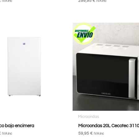
€
299,95
€
IVA inc
IVA inc
Microondas
ico bajo encimera
Microondas 20L Cecotec 311
€
59,95
€
IVA inc
IVA inc