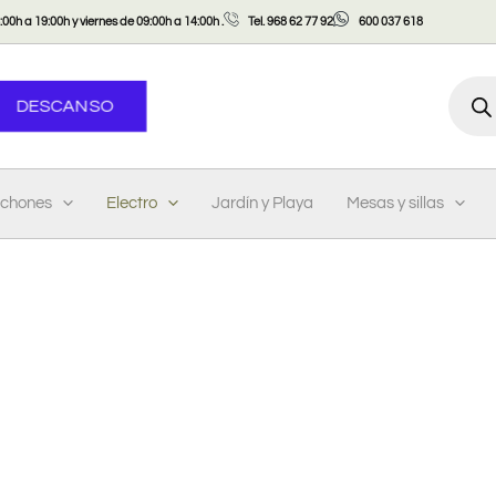
00h a 19:00h y viernes de 09:00h a 14:00h .
Tel. 968 62 77 92
600 037 618
Búsqu
DESCANSO
de
produ
lchones
Electro
Jardín y Playa
Mesas y sillas