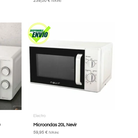
239,00
€
IVA inc
Electro
0
Microondas 20L Nevir
59,95
€
IVA inc