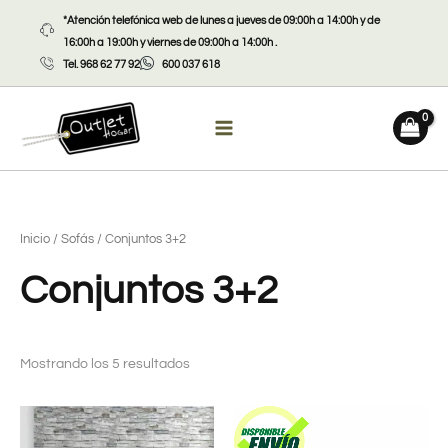
Ir
*Atención telefónica web de lunes a jueves de 09:00h a 14:00h y de
al
16:00h a 19:00h y viernes de 09:00h a 14:00h .
contenido
Tel. 968 62 77 92
600 037 618
Inicio
/
Sofás
/ Conjuntos 3+2
Conjuntos 3+2
Mostrando los 5 resultados