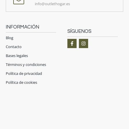
info@outlethogar.es
INFORMACIÓN
SÍGUENOS
Blog
F
I
a
n
Contacto
c
s
e
t
Bases legales
b
a
o
g
Términos y condiciones
o
r
Política de privacidad
k
a
-
m
Política de cookies
f