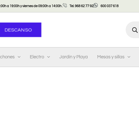
00h a 19:00h y viernes de 09:00h a 14:00h .
Tel. 968 62 77 92
600 037 618
Búsqu
DESCANSO
de
produ
lchones
Electro
Jardín y Playa
Mesas y sillas