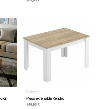
189,95
€
Comedor
cajón
Mesa extensible Kendra
149,95
€