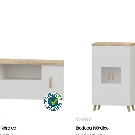
r
Comedor
 Nórdico
Bodega Nórdico