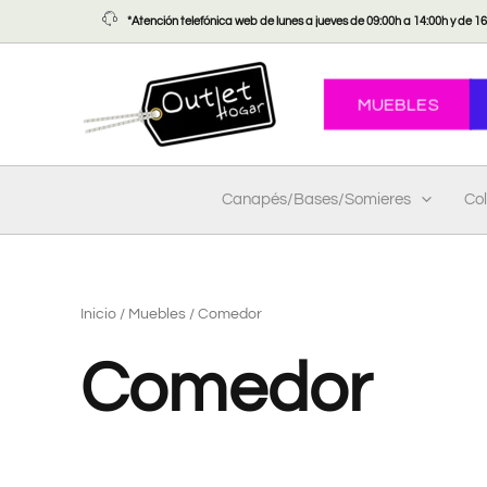
Ir
*Atención telefónica web de lunes a jueves de 09:00h a 14:00h y de 16:
al
contenido
MUEBLES
Canapés/Bases/Somieres
Co
Inicio
/
Muebles
/ Comedor
Comedor