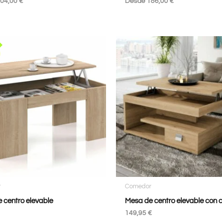
04,00
€
Desde
186,00
€
r
Comedor
 centro elevable
Mesa de centro elevable con 
149,95
€