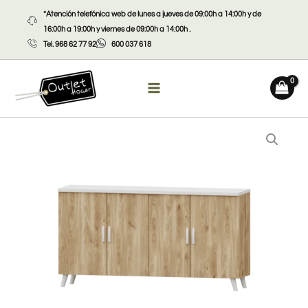
Ir
*Atención telefónica web de lunes a jueves de 09:00h a 14:00h y de
al
16:00h a 19:00h y viernes de 09:00h a 14:00h .
contenido
Tel. 968 62 77 92
600 037 618
Aparador
Nórdico
cantidad