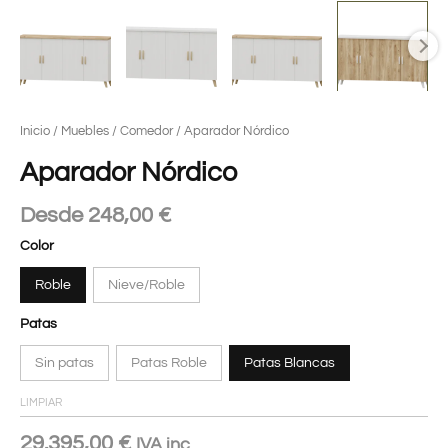
Inicio
/
Muebles
/
Comedor
/ Aparador Nórdico
Aparador Nórdico
Desde
248,00
€
Color
Roble
Nieve/Roble
Patas
Sin patas
Patas Roble
Patas Blancas
LIMPIAR
29.395,00
€
IVA inc