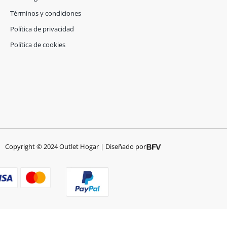
b
a
o
g
Términos y condiciones
o
r
Política de privacidad
k
a
-
m
Política de cookies
f
Copyright © 2024 Outlet Hogar | Diseñado por