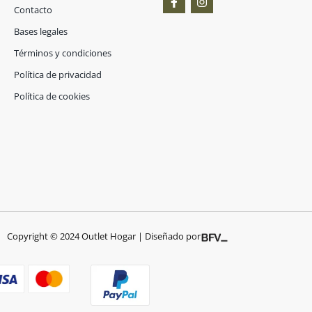
a
n
Contacto
c
s
e
t
Bases legales
b
a
o
g
Términos y condiciones
o
r
Política de privacidad
k
a
-
m
Política de cookies
f
Copyright © 2024 Outlet Hogar | Diseñado por