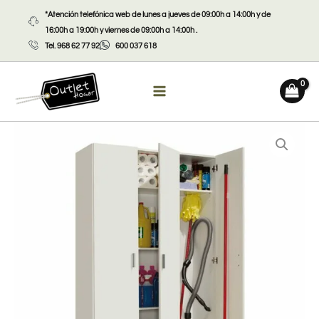
Ir
*Atención telefónica web de lunes a jueves de 09:00h a 14:00h y de
al
16:00h a 19:00h y viernes de 09:00h a 14:00h .
contenido
Tel. 968 62 77 92
600 037 618
Multiusos
3
puertas
cantidad