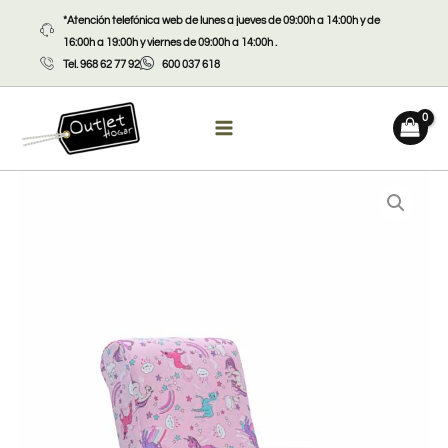
Ir
*Atención telefónica web de lunes a jueves de 09:00h a 14:00h y de
al
16:00h a 19:00h y viernes de 09:00h a 14:00h .
contenido
Tel. 968 62 77 92
600 037 618
Balancín
infantil
cantidad