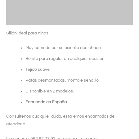
Información adicional
Valoraciones (0)
Sillón ideal para niños.
Muy cómodo por su asiento acolchado.
Bonito para regalar en cualquier ocasión.
Tejido suave.
Patas desmontadas, montaje sencillo.
Disponible en 2 modelos.
Fabricado es España.
Consúltenos cualquier duda, estaremos encantados de
atenderle.
Llámanos al 968 62 77 92 para consultar portes.