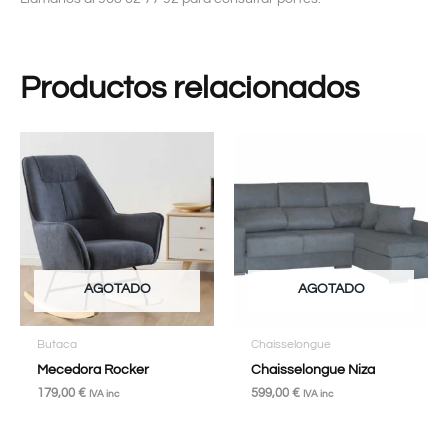
Productos relacionados
AGOTADO
AGOTADO
Butaca
Chaisselongue
Mecedora Rocker
Chaisselongue Niza
179,00
€
599,00
€
IVA inc
IVA inc