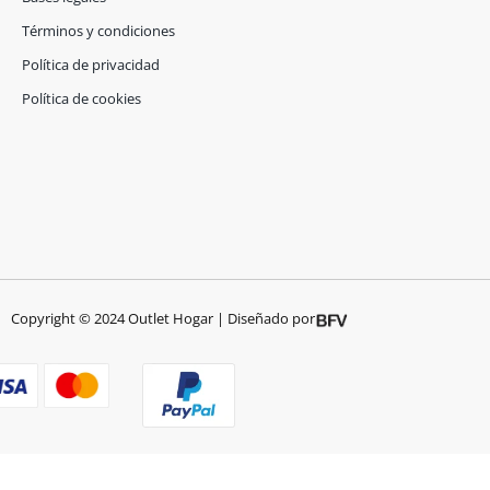
b
a
o
g
Términos y condiciones
o
r
Política de privacidad
k
a
-
m
Política de cookies
f
Copyright © 2024 Outlet Hogar | Diseñado por