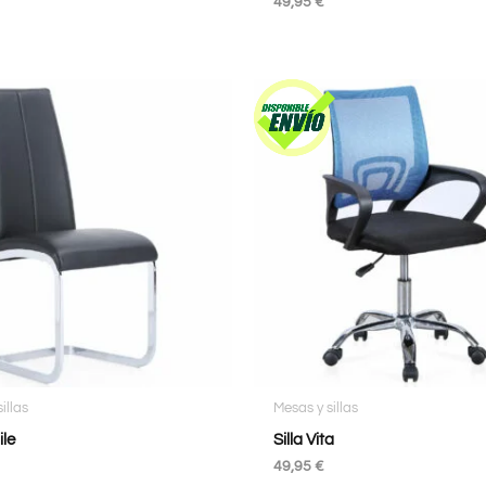
49,95
€
illas
Mesas y sillas
ile
Silla Vita
49,95
€