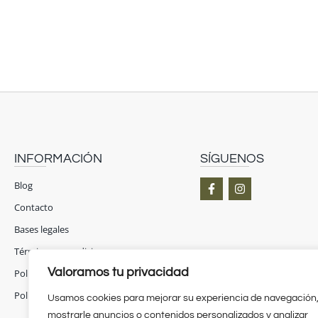
INFORMACIÓN
SÍGUENOS
F
I
Blog
a
n
c
s
Contacto
e
t
b
a
Bases legales
o
g
Términos y condiciones
o
r
k
a
Valoramos tu privacidad
Política de privacidad
-
m
f
Política de cookies
Usamos cookies para mejorar su experiencia de navegación
mostrarle anuncios o contenidos personalizados y analizar