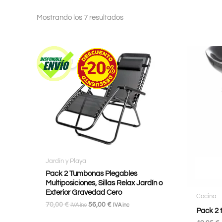
Mostrando los 7 resultados
¡Oferta!
Jardín y Playa
Pack 2 Tumbonas Plegables
Multiposiciones, Sillas Relax Jardín o
Exterior Gravedad Cero
Cocina
70,00
€
56,00
€
IVA inc
IVA inc
Pack 2 