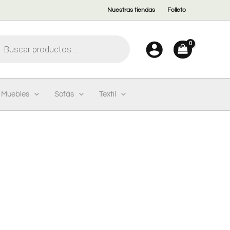
Nuestras tiendas
Folleto
eda
ctos
Muebles
Sofás
Textil