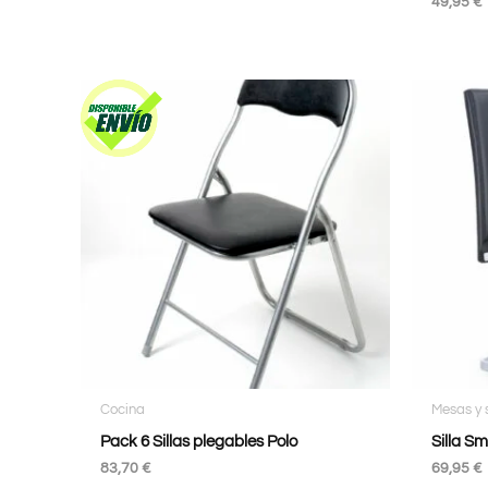
49,95
€
Cocina
Mesas y s
Pack 6 Sillas plegables Polo
Silla Sm
83,70
€
69,95
€