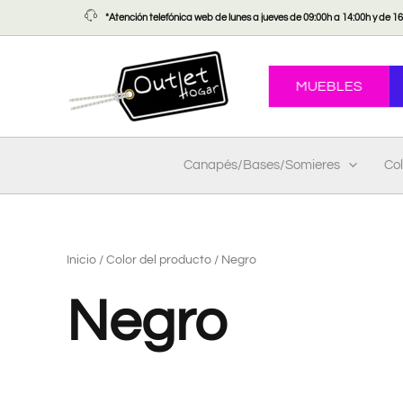
Ir
*Atención telefónica web de lunes a jueves de 09:00h a 14:00h y de 16:
al
contenido
MUEBLES
Canapés/Bases/Somieres
Co
Inicio
/ Color del producto / Negro
Negro