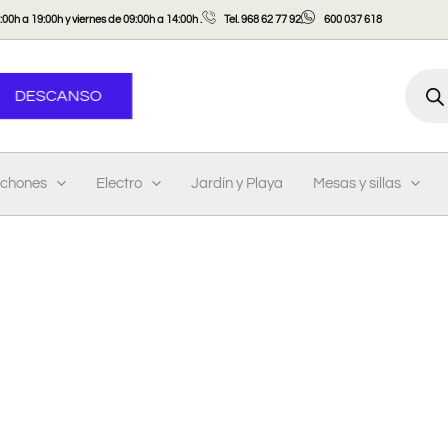
00h a 19:00h y viernes de 09:00h a 14:00h .
Tel. 968 62 77 92
600 037 618
Búsqu
DESCANSO
de
produ
lchones
Electro
Jardín y Playa
Mesas y sillas